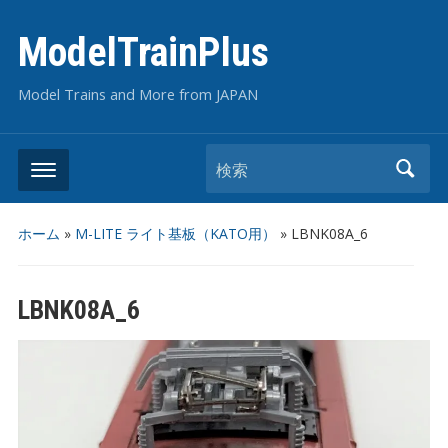
ModelTrainPlus
Model Trains and More from JAPAN
検索
ホーム
»
M-LITE ライト基板（KATO用）
»
LBNK08A_6
LBNK08A_6