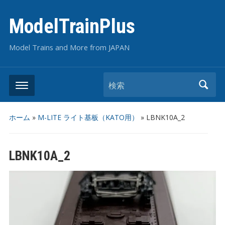
ModelTrainPlus
Model Trains and More from JAPAN
検索
ホーム
»
M-LITE ライト基板（KATO用）
»
LBNK10A_2
LBNK10A_2