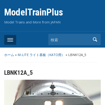
ModelTrainPlus
Model Trains and More from JAPAN
検索
ホーム
»
M-LITE ライト基板（KATO用）
»
LBNK12A_5
LBNK12A_5