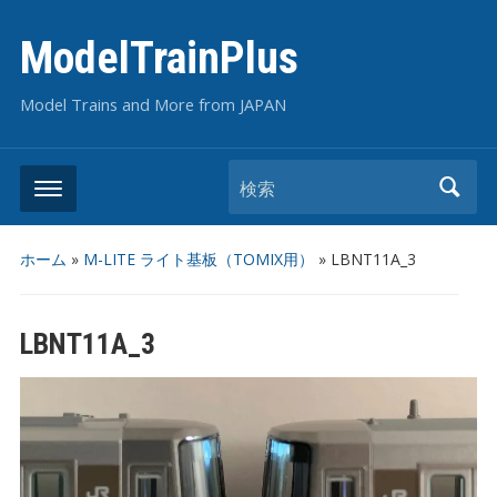
ModelTrainPlus
Model Trains and More from JAPAN
検索
ホーム
»
M-LITE ライト基板（TOMIX用）
»
LBNT11A_3
LBNT11A_3