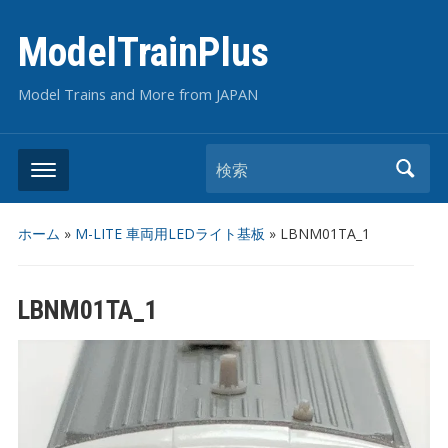
ModelTrainPlus
Model Trains and More from JAPAN
検索
ホーム
»
M-LITE 車両用LEDライト基板
»
LBNM01TA_1
LBNM01TA_1