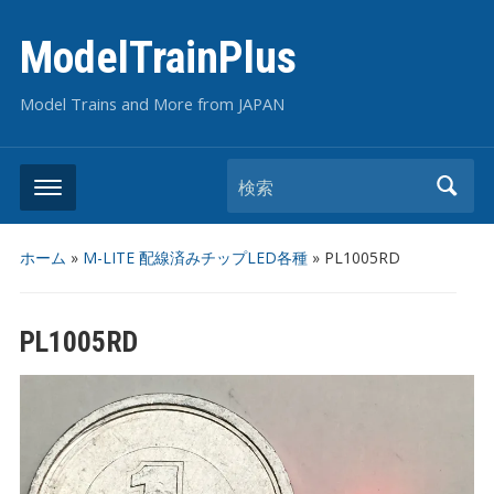
ModelTrainPlus
Model Trains and More from JAPAN
検索
ホーム
»
M-LITE 配線済みチップLED各種
»
PL1005RD
PL1005RD